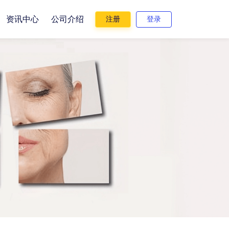
资讯中心
公司介绍
注册
登录
户管理
室管理
业微信
品项管理
住院管理
直播
存盘点
存管理
分商城
统计报表
数据决策
渠道合作