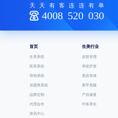
天天有客连连有单
4008
520
030
首页
生美行业
生美系统
皮肤管理
医美系统
养发护发
营销系统
美容美体
加盟商系统
美甲美睫
品牌定制
产后修复
代理合作
中医养生
资讯中心