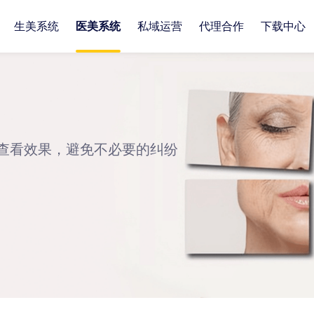
生美系统
医美系统
私域运营
代理合作
下载中心
预约管理
咨询分诊
微商城
员工管理
开单收银
小程序
客
科
企
查看效果，避免不必要的纠纷
消耗划扣
开处方单
活动营销
企业O A
术后对比
通知营销
库
库
积