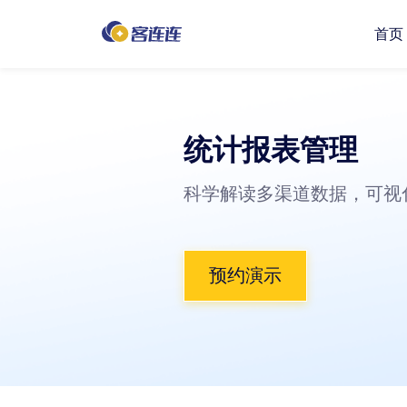
首页
咨询管理
客户管理
公众号
统计报表管理
科学解读多渠道数据，可视
开单收银
电子病例
分销合伙
预约演示