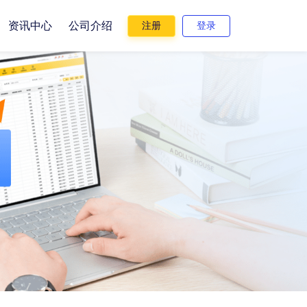
资讯中心
公司介绍
注册
登录
户管理
室管理
业微信
品项管理
住院管理
直播
存盘点
存管理
分商城
统计报表
数据决策
渠道合作