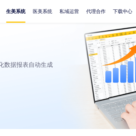
生美系统
医美系统
私域运营
代理合作
下载中心
预约管理
咨询分诊
微商城
员工管理
开单收银
小程序
客
科
企
化数据报表自动生成
消耗划扣
开处方单
活动营销
企业O A
术后对比
通知营销
库
库
积